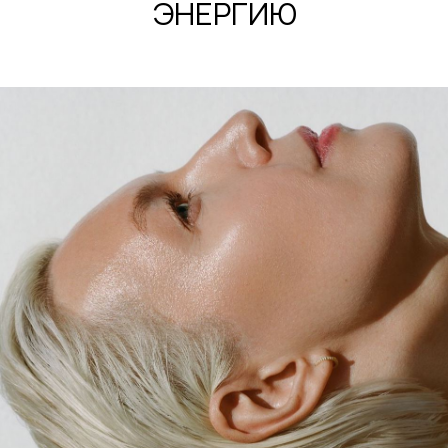
оттенке дарит светлой коже мягкое
золотистое сияние, а на более
темных тонах создает эффект
естественного загара,
выразительности и живого теплого
свечения.