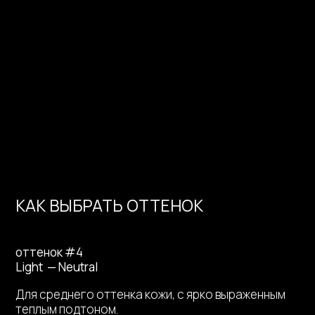
КАК ВЫБРАТЬ ОТТЕНОК
оттенок #4
Light — Neutral
Для среднего оттенка кожи, с ярко выраженным
Тональная сыворотка
с
теплым подтоном.