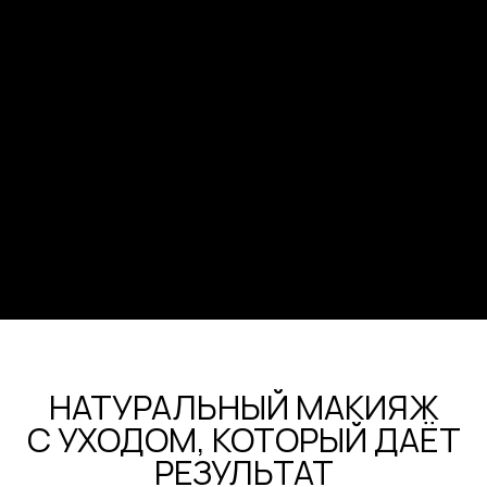
О ВАС И ПРИРОДЕ
«Натуральные И Безопасные
Ингредиенты Для Ежедневного
Использования» — Именно Этот
Принцип Основательница Бренда
Наталья Власова Поставила Во Главу
Угла При Создании VINATA.
Экологичное Производство И
Упаковка, Дерматологическая
Сертификация, Мощные Формулы На
Основе Полностью Натуральных
Компонентов — VINATA Стала
Настоящим Оазисом В Вашей
Ежедневной Бьюти-Рутине.
посмотреть всю коллекцию