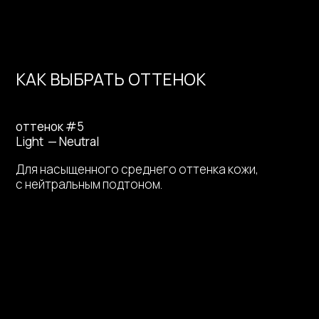
КАК ВЫБРАТЬ ОТТЕНОК
оттенок #5
Light — Neutral
Для насыщенного среднего оттенка кожи,
с нейтральным подтоном.
ПРОШЛО ТЕСТИРОВАНИЕ
В ЕВРОПЕ И ОДОБРЕНО
ДЕРМАТОЛОГАМИ
ОРГАНИЧЕСКИЕ
КОМПОНЕНТЫ С ЗАБОТОЙ